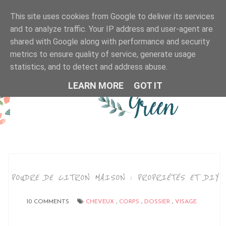
This site uses cookies from Google to deliver its services
MENU
and to analyze traffic. Your IP address and user-agent are
shared with Google along with performance and security
metrics to ensure quality of service, generate usage
statistics, and to detect and address abuse.
LEARN MORE
GOT IT
POUDRE DE CITRON MAISON : PROPRIÉTÉS ET DIY
10 COMMENTS
CHEVEUX
,
CORPS
,
DOSSIER
,
VISAGE