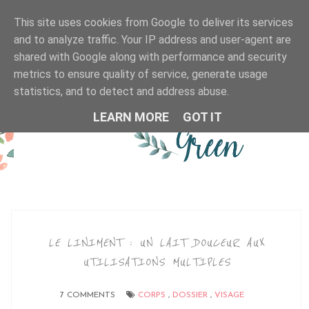
This site uses cookies from Google to deliver its services
MENU
and to analyze traffic. Your IP address and user-agent are
shared with Google along with performance and security
metrics to ensure quality of service, generate usage
statistics, and to detect and address abuse.
LEARN MORE
GOT IT
LE LINIMENT : UN LAIT DOUCEUR AUX
UTILISATIONS MULTIPLES
7 COMMENTS
CORPS
,
DOSSIER
,
VISAGE