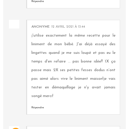
Répondre
ANONYME
12 AVRIL 2021 À 13:44
j'utilise exactement la même recette pour le
liniment de mon bébé. J'ai déjà essayé des
lingettes quand je me suis loupé et pas eu le
temps d'en refaire ... pas bonne idée!! 1X ça
passe mais 2X ses petites fesses dodus n’ont
pas aimé alors vive le liniment maison!je vais
tester en démaquillage je n'y avait jamais
songé merci!
Répondre