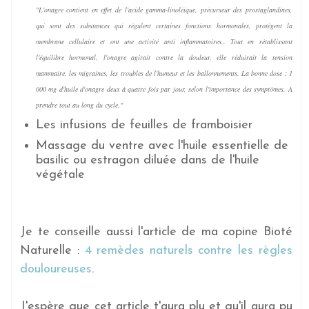
"L'onagre contient en effet de l'acide gamma-linoléique, précurseur des prostaglandines,
qui sont des substances qui régulent certaines fonctions hormonales, protègent la
membrane cellulaire et ont une activité anti inflammatoires.. Tout en rétablissant
l'équilibre hormonal, l'onagre agirait contre la douleur, elle réduirait la tension
mammaire, les migraines, les troubles de l'humeur et les ballonnements. La bonne dose : 1
000 mg d'huile d'onagre deux à quatre fois par jour, selon l'importance des symptômes. A
prendre tout au long du cycle."
Les infusions de feuilles de framboisier
Massage du ventre avec l'huile essentielle de
basilic ou estragon diluée dans de l'huile
végétale
Je te conseille aussi l'article de ma copine Bioté
Naturelle :
4 remèdes naturels contre les règles
douloureuses
.
J'espère que cet article t'aura plu et qu'il aura pu