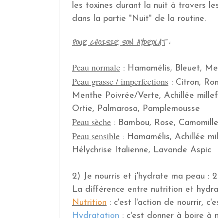
les toxines durant la nuit à travers 
dans la partie "Nuit" de la routine.
POUR CHOISIR SON HYDROLAT
:
Peau normale
: Hamamélis, Bleuet, Me
Peau grasse / imperfections
: Citron, Ro
Menthe Poivrée/Verte, Achillée mille
Ortie, Palmarosa, Pamplemousse
Peau sèche
: Bambou, Rose, Camomille,
Peau sensible
: Hamamélis, Achillée mil
Hélychrise Italienne, Lavande Aspic
2) Je nourris et j'hydrate ma peau : 
La différence entre nutrition et hydra
Nutrition
: c'est l'action de nourrir, c
Hydratation
: c'est donner à boire à n