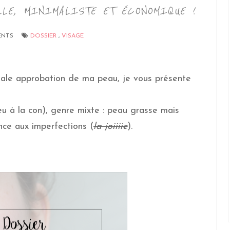
LLE, MINIMALISTE ET ÉCONOMIQUE !
ENTS
DOSSIER
,
VISAGE
otale approbation de ma peau, je vous présente
peu à la con), genre mixte : peau grasse mais
nce aux imperfections (
la joiiiie
).