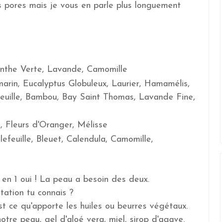
les pores mais je vous en parle plus longuement
nthe Verte, Lavande, Camomille
marin, Eucalyptus Globuleux, Laurier, Hamamélis,
feuille, Bambou, Bay Saint Thomas, Lavande Fine,
 Fleurs d'Oranger, Mélisse
lefeuille, Bleuet, Calendula, Camomille,
2 en 1 oui ! La peau a besoin des deux.
tation tu connais ?
'est ce qu'apporte les huiles ou beurres végétaux.
otre peau, gel d'aloé vera, miel, sirop d'agave.